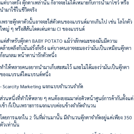
แต่บางครั้ง ตุ๊กตาเหล่านั้น ก็อาจจะไม่ได้เหมาะกับการนำมาโชว์ หรือ
นำมาใช้ในชีวิตจริง
เพราะตุ๊กตาตัวนั้นอาจจะใส่ตัวตนของแบรนด์มากเกินไป เช่น โลโกตัว
ใหญ่ ๆ หรือสีสันโดดเด่นตาม CI ของแบรนด์
แต่สำหรับตุ๊กตา BABY POTATO แม้ว่าลักษณะของมันมีความ
คล้ายคลึงกับมันฝรั่งก็จริง แต่บางคนอาจจะมองว่ามันเป็นเหมือนตุ๊กตา
ก้อนกลม หน้าตาน่ารักตัวหนึ่ง
ทำให้หลายคนอยากนำมาเก็บสะสมไว้ และไม่ได้มองว่ามันเป็นตุ๊กตา
ของแบรนด์ใดแบรนด์หนึ่ง
- Scarcity Marketing แจกแบบจำนวนจำกัด
ส่วนหนึ่งที่ทำให้หลาย ๆ คนต้องยอมมาต่อคิวหน้าศูนย์การค้ากันตั้งแต่
เช้า ก็เป็นเพราะการแจกแบบค่อนข้างจำกัดจำนวน
โดยการแจกใน 2 วันที่ผ่านมานั้น มีจำนวนตุ๊กตาจำกัดอยู่แค่เพียง 350
ตัวเท่านั้น