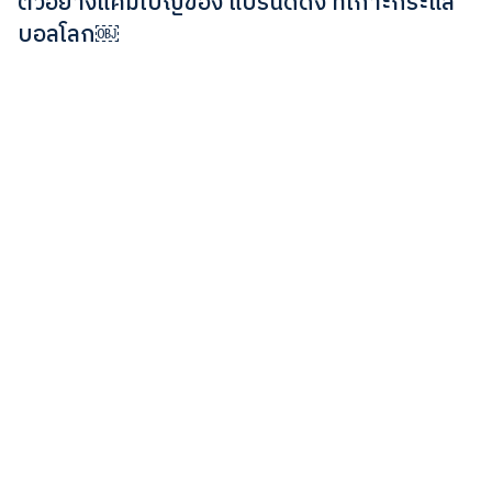
ตัวอย่างแคมเปญของ แบรนด์ดัง ที่เกาะกระแส
บอลโลก￼