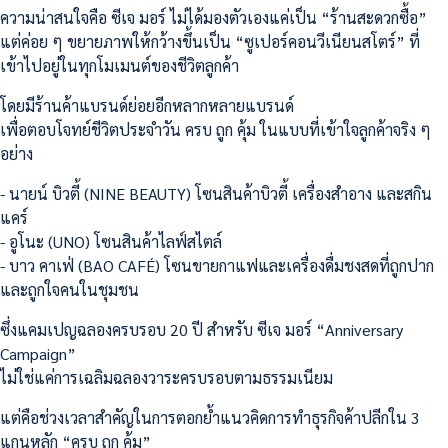
ความน่าสนใจคือ ซีเจ มอร์ ไม่ได้มองตัวเองแค่เป็น “ร้านสะดวกซื้อ”
แต่ค่อย ๆ ขยายภาพให้กว้างขึ้นเป็น “ซูเปอร์คอนวีเนียนสโตร์” ที่
เข้าไปอยู่ในทุกโมเมนต์ของชีวิตลูกค้า
โดยมีร้านค้าแบรนด์ย่อยอีกหลากหลายแบรนด์
เพื่อตอบโจทย์ชีวิตประจำวัน ครบ ถูก คุ้ม ในแบบที่เข้าใจลูกค้าจริง ๆ
อย่าง
- นายน์ บิวตี้ (NINE BEAUTY) โซนสินค้าบิวตี้ เครื่องสำอาง และสกิน
แคร์
- อูโนะ (UNO) โซนสินค้าไลฟ์สไตล์
- บาว คาเฟ่ (BAO CAFÉ) โซนขายกาแฟและเครื่องดื่มชงสดที่ถูกปาก
และถูกใจคนในชุมชน
ซึ่งแคมเปญฉลองครบรอบ 20 ปี สำหรับ ซีเจ มอร์ “Anniversary
Campaign”
ไม่ใช่แค่การเฉลิมฉลองวาระครบรอบตามธรรมเนียม
แต่คือช่วงเวลาสำคัญในการตอกย้ำแนวคิดการทำธุรกิจค้าปลีกใน 3
แกนหลัก “ครบ ถูก คุ้ม”