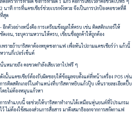
ลดอัตราการทำผิด ซึ่งการทำผิด 1 แก้ว คือการเสียเวลาคอขวดไปฟรี ๆ
2 นาที การที่แคชเชียร์ช่วยเบรกจังหวะ จึงเป็นการปกป้องคอขวดที่ดี
ที่สุด
- อีกตัวอย่างหนึ่งคือ การเตรียมข้อมูลให้ครบ เช่น ติดสติกเกอร์ให้
ชัดเจน, ระบุความหวานให้ครบ, เขียนชื่อลูกค้าให้ถูกต้อง
เพราะถ้าบาริสตาต้องหยุดชงกาแฟ เพื่อหันไปถามแคชเชียร์ว่า แก้วนี้
หวานกี่เปอร์เซ็นต์
นั่นหมายถึง คอขวดกำลังเสียเวลาไปฟรี ๆ
ดังนั้นแคชเชียร์ต้องรับผิดชอบให้ข้อมูลจบตั้งแต่ที่หน้าเครื่อง POS เช่น
การติดสติกเกอร์ในตำแหน่งที่บาริสตาหยิบแก้วปุ๊บ เห็นรายละเอียดปั๊บ
โดยไม่ต้องหมุนแก้วหา
การทำแบบนี้ จะช่วยให้บาริสตาทำงานได้เหมือนหุ่นยนต์ที่โปรแกรม
ไว้ ไม่ต้องใช้สมองส่วนการสื่อสาร มาดึงสมาธิออกจากการสกัดกาแฟ