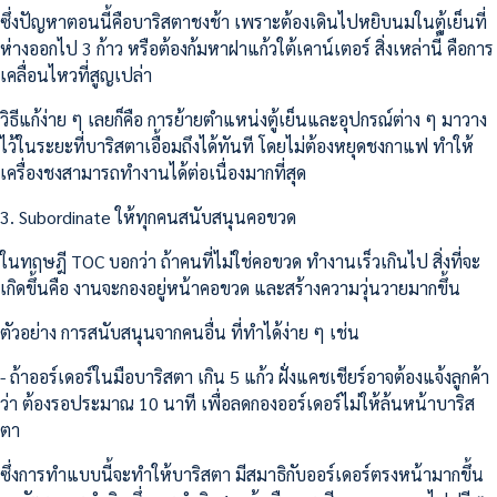
ซึ่งปัญหาตอนนี้คือบาริสตาชงช้า เพราะต้องเดินไปหยิบนมในตู้เย็นที่
ห่างออกไป 3 ก้าว หรือต้องก้มหาฝาแก้วใต้เคาน์เตอร์ สิ่งเหล่านี้ คือการ
เคลื่อนไหวที่สูญเปล่า
วิธีแก้ง่าย ๆ เลยก็คือ การย้ายตำแหน่งตู้เย็นและอุปกรณ์ต่าง ๆ มาวาง
ไว้ในระยะที่บาริสตาเอื้อมถึงได้ทันที โดยไม่ต้องหยุดชงกาแฟ ทำให้
เครื่องชงสามารถทำงานได้ต่อเนื่องมากที่สุด
3. Subordinate ให้ทุกคนสนับสนุนคอขวด
ในทฤษฎี TOC บอกว่า ถ้าคนที่ไม่ใช่คอขวด ทำงานเร็วเกินไป สิ่งที่จะ
เกิดขึ้นคือ งานจะกองอยู่หน้าคอขวด และสร้างความวุ่นวายมากขึ้น
ตัวอย่าง การสนับสนุนจากคนอื่น ที่ทำได้ง่าย ๆ เช่น
- ถ้าออร์เดอร์ในมือบาริสตา เกิน 5 แก้ว ฝั่งแคชเชียร์อาจต้องแจ้งลูกค้า
ว่า ต้องรอประมาณ 10 นาที เพื่อลดกองออร์เดอร์ไม่ให้ล้นหน้าบาริส
ตา
ซึ่งการทำแบบนี้จะทำให้บาริสตา มีสมาธิกับออร์เดอร์ตรงหน้ามากขึ้น