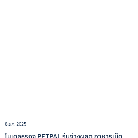
8 ธ.ค. 2025
โมเดลธุรกิจ PETPAL รับจ้างผลิต อาหารเม็ด