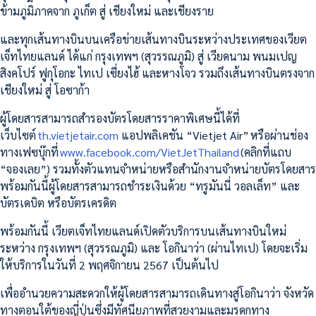
ข้ามภูมิภาคจาก ภูเก็ต สู่ เชียงใหม่ และเชียงราย
และทุกเส้นทางบินบนเครือข่ายเส้นทางบินระหว่างประเทศของเวียต
เจ็ทไทยแลนด์ ได้แก่ กรุงเทพฯ (สุวรรณภูมิ) สู่ เวียดนาม พนมเปญ
สิงคโปร์ ฟูกุโอกะ ไทเป เซี่ยงไฮ้ และหางโจว รวมถึงเส้นทางบินตรงจาก
เชียงใหม่ สู่ โอซาก้า
ผู้โดยสารสามารถสำรองบัตรโดยสารราคาพิเศษนี้ได้ที่
เว็บไซต์
th.vietjetair.com
แอปพลิเคชัน “Vietjet Air” หรือผ่านช่อง
ทางเฟซบุ๊กที่
www.facebook.com/VietJetThailand
(คลิกที่แถบ
“จองเลย”) รวมทั้งตัวแทนจำหน่ายหรือสำนักงานจำหน่ายบัตรโดยสาร
พร้อมกันนี้ผู้โดยสารสามารถชำระเงินด้วย “ทรูมันนี่ วอลเล็ท” และ
บัตรเดบิต หรือบัตรเครดิต
พร้อมกันนี้ เวียตเจ็ทไทยแลนด์เปิดตัวบริการบนเส้นทางบินใหม่
ระหว่าง กรุงเทพฯ (สุวรรณภูมิ) และ โอกินาว่า (ผ่านไทเป) โดยจะเริ่ม
ให้บริการในวันที่ 2 พฤศจิกายน 2567 เป็นต้นไป
เพื่ออำนวยความสะดวกให้ผู้โดยสารสามารถเดินทางสู่โอกินาว่า จังหวัด
ทางตอนใต้ของญี่ปุ่นซึ่งมีทัศนียภาพที่สวยงามและมรดกทาง