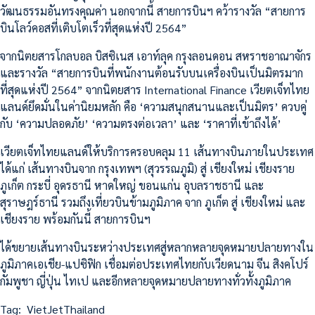
วัฒนธรรมอันทรงคุณค่า นอกจากนี้ สายการบินฯ คว้ารางวัล “สายการ
บินโลว์คอสที่เติบโตเร็วที่สุดแห่งปี 2564”
จากนิตยสารโกลบอล บิสซิเนส เอาท์ลุค กรุงลอนดอน สหราชอาณาจักร
และรางวัล “สายการบินที่พนักงานต้อนรับบนเครื่องบินเป็นมิตรมาก
ที่สุดแห่งปี 2564” จากนิตยสาร International Finance เวียตเจ็ทไทย
แลนด์ยึดมั่นในค่านิยมหลัก คือ ‘ความสนุกสนานและเป็นมิตร’ ควบคู่
กับ ‘ความปลอดภัย’ ‘ความตรงต่อเวลา’ และ ‘ราคาที่เข้าถึงได้’
เวียตเจ็ทไทยแลนด์ให้บริการครอบคลุม 11 เส้นทางบินภายในประเทศ
ได้แก่ เส้นทางบินจาก กรุงเทพฯ (สุวรรณภูมิ) สู่ เชียงใหม่ เชียงราย
ภูเก็ต กระบี่ อุดรธานี หาดใหญ่ ขอนแก่น อุบลราชธานี และ
สุราษฎร์ธานี รวมถึงเที่ยวบินข้ามภูมิภาค จาก ภูเก็ต สู่ เชียงใหม่ และ
เชียงราย พร้อมกันนี้ สายการบินฯ
ได้ขยายเส้นทางบินระหว่างประเทศสู่หลากหลายจุดหมายปลายทางใน
ภูมิภาคเอเชีย-แปซิฟิก เชื่อมต่อประเทศไทยกับเวียดนาม จีน สิงคโปร์
กัมพูชา ญี่ปุ่น ไทเป และอีกหลายจุดหมายปลายทางทั่วทั้งภูมิภาค
Tag:
VietJetThailand