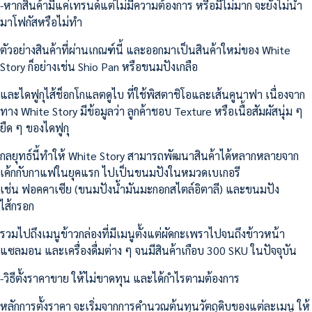
-หากสินค้ามีแค่เทรนด์แต่ไม่มีความต้องการ หรือมีไม่มาก จะยังไม่นำ
มาโฟกัสหรือไม่ทำ
ตัวอย่างสินค้าที่ผ่านเกณฑ์นี้ และออกมาเป็นสินค้าใหม่ของ White
Story ก็อย่างเช่น Shio Pan หรือขนมปังเกลือ
และไดฟูกุไส้ช็อกโกแลตดูไบ ที่ใช้พิสตาชิโอและเส้นคูนาฟา เนื่องจาก
ทาง White Story มีข้อมูลว่า ลูกค้าชอบ Texture หรือเนื้อสัมผัสนุ่ม ๆ
ยืด ๆ ของไดฟูกุ
กลยุทธ์นี้ทำให้ White Story สามารถพัฒนาสินค้าได้หลากหลายจาก
เค้กกับกาแฟในยุคแรก ไปเป็นขนมปังในหมวดเบเกอรี
เช่น ฟอคคาเซีย (ขนมปังน้ำมันมะกอกสไตล์อิตาลี) และขนมปัง
ไส้กรอก
รวมไปถึงเมนูข้าวกล่องที่มีเมนูตั้งแต่ผัดกะเพราไปจนถึงข้าวหน้า
แซลมอน และเครื่องดื่มต่าง ๆ จนมีสินค้าเกือบ 300 SKU ในปัจจุบัน
-วิธีตั้งราคาขาย ให้ไม่ขาดทุน และได้กำไรตามต้องการ
หลักการตั้งราคา จะเริ่มจากการคำนวณต้นทุนวัตถุดิบของแต่ละเมนู ให้