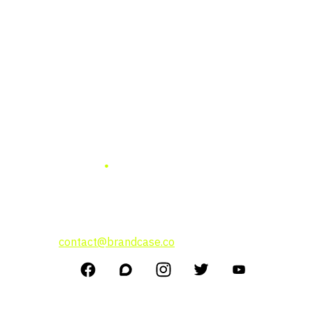
แบรนด์ เคสธุรกิจ การลงทุน
แนวคิดผู้บริหาร
สนใจโฆษณาติดต่อที่
contact@brandcase.co