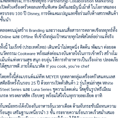
แพลตฟอร์ม, การใช้กลยุทธ์ Partnership Collaboration Marketing
เปิดตัวเครื่องครัวคอลเลกชั่นพิเศษ มิคกี้และมินนี่เม้าส์ ในโอกาสฉลอง
ครบรอบ 100 ปี Disney, การจัดแคมเปญแลกซื้อร่วมกับห้างสรรพสินค้า
ชั้นนำ
ตลอดจนมุ่งสร้าง Branding และวางแผนสื่อสารการตลาดเชิงกลยุทธ์ทั้ง
Online และ Offline ที่เข้าถึงกลุ่มเป้าหมายทุกไลฟ์สไตล์อย่างแท้จริง
ทั้งนี้ ไมเร็กซ์ (ประเทศไทย) เดินหน้าไม่หยุดนิ่ง คิดค้น พัฒนา ต่อยอด
นวัตกรรม Cookware พร้อมส่งต่อแรงบันดาลใจในการเข้าครัว สร้างโม
เม้นท์แห่งความสุข สนุก อบอุ่น ให้การทำอาหารเป็นเรื่องง่าย ปลอดภัย
ได้สุขภาพดี ภายใต้แนวคิด If you cook, you’re chef
โดยครั้งนี้ส่งแบรนด์แม่ทัพ MEYER บุกตลาดกลุ่มเครื่องครัวสแตนเลส
สตีลอีกครั้งในรอบ 25 ปี ด้วยการเปิดตัวสินค้า 2 รุ่นใหม่ล่าสุด White
Steel Series และ Luna Series ชูความโดดเด่น วัสดุขึ้นรูปพรีเมียม
เกรด ทรงคลาสสิค เรียบหรู พร้อมใส่ใจในทุกรายละเอียด อาทิ
ก้นหม้อทรงโค้งป้องกันอาหารล้นเวลาเดือด ด้ามจับกระชับมือทนความ
ร้อนสูง เสริมฐานเหนี่ยวนำ 3 ชั้น กระจายความร้อนรวดเร็วสม่ำเสมอ