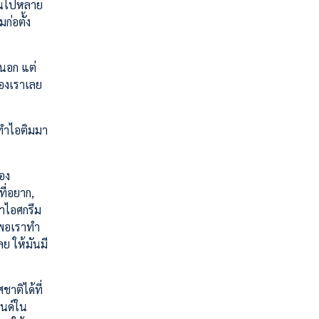
กินไปหลาย
ก่อตั้ง
นนอก แต่
ของเราเลย
องทำไอติมมา
อง
ที่อยาก,
ทำไอศกรีม
 พอเราทำ
ย ให้มันมี
าติได้ที่
รนด์ใน