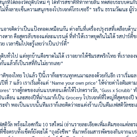
งสนุกที่ได้ลองวัตถุดิบใหม่ ๆ ได้ทำรสชาติที่ท้าทายลิ้น ทดสอบระบบคน
ยังไม่ทิ้งลายเซ็นความสนุกของโปรเจกต์โกรเซอรี” ระริน ธรรมวัฒนะ ผู้ร่วม
นอาจคิดว่าเป็นแป้งทอดเหมือนกัน ต่างกันที่เครื่องปรุงรสที่เคลือบด้า
่างหาก คือสูตรลับของแต่ละแบรนด์ ที่ทำให้เราหยุดกินไม่ได้ รสปาร์ตี้
 เวลาชิมไปจะรู้เลยว่าเป็นปาร์ตี้”
ัตถุดิบทั่วไป แต่ทุกบ้านคือขาดไม่ได้ เราอยากให้ชิมรสพริกไทย ที่เราล
กันแล้วก็เป็นรสที่กินไม่ยากเลย”
ติของไทย ไปแล้ว ปีนี้เราก็จะชวนทุกคนมาฉลองด้วยกันอีก เราเริ่มฉล
ที่ 7 แล้ว เราเริ่มตั้งแต่ ‘Name your own price’ ให้จ่ายค่าไอติมตาม
tores’ วางตู้กดของเล่นแบบตอนเด็กให้ไปกดรางวัล, ‘Guss x Scrubb’ 
เดือน และสองปีที่ผ่านมาก็เป็น Grocery โปรเจกต์ที่ใหญ่ที่สุดของปี
าประจำ พอเป็นแบบนั้นทีมเราก็เลยคิดว่าจะแต่งร้านเป็นตีมเฟสติวัลซะเล
ิวัล พร้อมไอศกรีม 10 รสใหม่ (อ่านรายละเอียดเพิ่มเติมของแต่ละรสช
ซื้อครบทั้งเซ็ตก็ยังจะได้ “ถุงยังชีพ” ที่มาพร้อมสารพัดของกินจากแบ