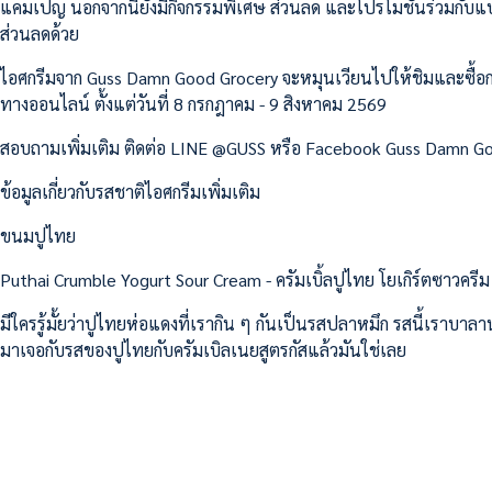
แคมเปญ นอกจากนี้ยังมีกิจกรรมพิเศษ ส่วนลด และโปรโมชันร่วมกับแบรนด
ส่วนลดด้วย
ไอศกรีมจาก Guss Damn Good Grocery จะหมุนเวียนไปให้ชิมและซื้อกลั
ทางออนไลน์ ตั้งแต่วันที่ 8 กรกฎาคม - 9 สิงหาคม 2569
สอบถามเพิ่มเติม ติดต่อ LINE @GUSS หรือ Facebook Guss Damn G
ข้อมูลเกี่ยวกับรสชาติไอศกรีมเพิ่มเติม
ขนมปูไทย
Puthai Crumble Yogurt Sour Cream - ครัมเบิ้ลปูไทย โยเกิร์ตซาวครีม
มีใครรู้มั้ยว่าปูไทยห่อแดงที่เรากิน ๆ กันเป็นรสปลาหมึก รสนี้เราบาลา
มาเจอกับรสของปูไทยกับครัมเบิลเนยสูตรกัสแล้วมันใช่เลย