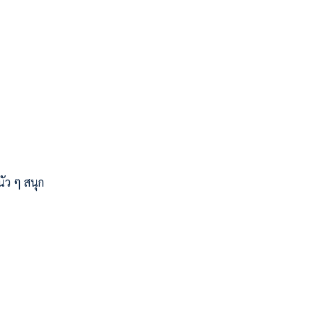
ัว ๆ สนุก