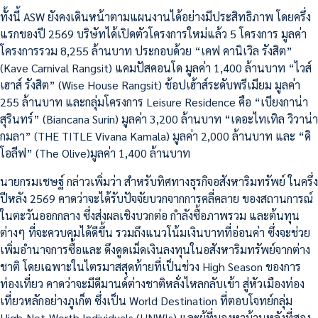
ทั้งนี้ ASW ยังคงเดินหน้าตามแผนงานได้อย่างมีประสิทธิภาพ โดยครึ่ง
แรกของปี 2569 บริษัทได้เปิดตัวโครงการใหม่แล้ว 5 โครงการ มูลค่า
โครงการรวม 8,255 ล้านบาท ประกอบด้วย “เคฟ คานิเวิล รังสิต”
(Kave Carnival Rangsit) แคมปัสคอนโด มูลค่า 1,400 ล้านบาท “ไวส์
เฮาส์ รังสิต” (Wise House Rangsit) ช้อปเฮ้าส์ระดับพรีเมียม มูลค่า
255 ล้านบาท และกลุ่มโครงการ Leisure Residence คือ “เบียงกาน่า
สุรินทร์” (Biancana Surin) มูลค่า 3,200 ล้านบาท “เดอะไทเทิล วิวาน่า
กมลา” (THE TITLE Vivana Kamala) มูลค่า 2,000 ล้านบาท และ “ดิ
โอลีฟ” (The Olive)มูลค่า 1,400 ล้านบาท
นายกรมเชษฐ์ กล่าวเพิ่มว่า สำหรับทิศทางธุรกิจอสังหาริมทรัพย์ ในครึ่ง
ปีหลัง 2569 คาดว่าจะได้รับปัจจัยบวกจากการคลี่คลาย ของสถานการณ์
ในตะวันออกกลาง ซึ่งส่งผลเชิงบวกต่อ กำลังซื้อภาพรวม และต้นทุน
ต่างๆ ที่จะควบคุมได้ดีขึ้น รวมถึงแนวโน้มเงินบาทที่อ่อนค่า ซึ่งจะช่วย
เพิ่มอำนาจการซื้อและ ดึงดูดเม็ดเงินลงทุนในอสังหาริมทรัพย์จากต่าง
ชาติ โดยเฉพาะในไตรมาสสุดท้ายที่เป็นช่วง High Season ของการ
ท่องเที่ยว คาดว่าจะมีดีมานด์ต่างชาติหลั่งไหลกลับเข้า สู่หัวเมืองท่อง
เที่ยวหลักอย่างภูเก็ต ซึ่งเป็น World Destination ที่ตอบโจทย์กลุ่ม
High-Net-Worth Individuals (HNWIs) และผู้ที่มองหาบ้านหลังที่สอง