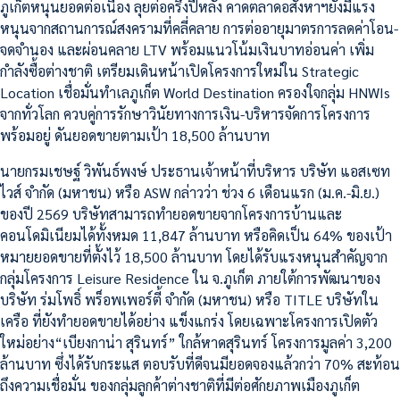
ภูเก็ตหนุนยอดต่อเนื่อง ลุยต่อครึ่งปีหลัง คาดตลาดอสังหาฯยังมีแรง
หนุนจากสถานการณ์สงครามที่คลี่คลาย การต่ออายุมาตรการลดค่าโอน-
จดจำนอง และผ่อนคลาย LTV พร้อมแนวโน้มเงินบาทอ่อนค่า เพิ่ม
กำลังซื้อต่างชาติ เตรียมเดินหน้าเปิดโครงการใหม่ใน Strategic
Location เชื่อมั่นทำเลภูเก็ต World Destination ครองใจกลุ่ม HNWIs
จากทั่วโลก ควบคู่การรักษาวินัยทางการเงิน-บริหารจัดการโครงการ
พร้อมอยู่ ดันยอดขายตามเป้า 18,500 ล้านบาท
นายกรมเชษฐ์ วิพันธ์พงษ์ ประธานเจ้าหน้าที่บริหาร บริษัท แอสเซท
ไวส์ จำกัด (มหาชน) หรือ ASW กล่าวว่า ช่วง 6 เดือนแรก (ม.ค.-มิ.ย.)
ของปี 2569 บริษัทสามารถทำยอดขายจากโครงการบ้านและ
คอนโดมิเนียมได้ทั้งหมด 11,847 ล้านบาท หรือคิดเป็น 64% ของเป้า
หมายยอดขายที่ตั้งไว้ 18,500 ล้านบาท โดยได้รับแรงหนุนสำคัญจาก
กลุ่มโครงการ Leisure Residence ใน จ.ภูเก็ต ภายใต้การพัฒนาของ
บริษัท ร่มโพธิ์ พร็อพเพอร์ตี้ จำกัด (มหาชน) หรือ TITLE บริษัทใน
เครือ ที่ยังทำยอดขายได้อย่าง แข็งแกร่ง โดยเฉพาะโครงการเปิดตัว
ใหม่อย่าง“เบียงกาน่า สุรินทร์” ใกล้หาดสุรินทร์ โครงการมูลค่า 3,200
ล้านบาท ซึ่งได้รับกระแส ตอบรับที่ดีจนมียอดจองแล้วกว่า 70% สะท้อน
ถึงความเชื่อมั่น ของกลุ่มลูกค้าต่างชาติที่มีต่อศักยภาพเมืองภูเก็ต