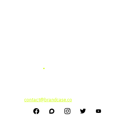
แบรนด์ เคสธุรกิจ การลงทุน
แนวคิดผู้บริหาร
สนใจโฆษณาติดต่อที่
contact@brandcase.co