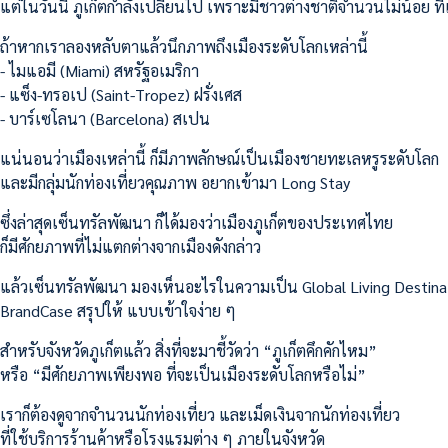
แต่ในวันนี้ ภูเก็ตกำลังเปลี่ยนไป เพราะมีชาวต่างชาติจำนวนไม่น้อย 
ถ้าหากเราลองหลับตาแล้วนึกภาพถึงเมืองระดับโลกเหล่านี้
- ไมแอมี (Miami) สหรัฐอเมริกา
- แซ็ง-ทรอเป (Saint-Tropez) ฝรั่งเศส
- บาร์เซโลนา (Barcelona) สเปน
แน่นอนว่าเมืองเหล่านี้ ก็มีภาพลักษณ์เป็นเมืองชายทะเลหรูระดับโลก
และมีกลุ่มนักท่องเที่ยวคุณภาพ อยากเข้ามา Long Stay
ซึ่งล่าสุดเซ็นทรัลพัฒนา ก็ได้มองว่าเมืองภูเก็ตของประเทศไทย
ก็มีศักยภาพที่ไม่แตกต่างจากเมืองดังกล่าว
แล้วเซ็นทรัลพัฒนา มองเห็นอะไรในความเป็น Global Living Destinati
BrandCase สรุปให้ แบบเข้าใจง่าย ๆ
สำหรับจังหวัดภูเก็ตแล้ว สิ่งที่จะมาชี้วัดว่า “ภูเก็ตคึกคักไหม”
หรือ “มีศักยภาพเพียงพอ ที่จะเป็นเมืองระดับโลกหรือไม่”
เราก็ต้องดูจากจำนวนนักท่องเที่ยว และเม็ดเงินจากนักท่องเที่ยว
ที่ใช้บริการร้านค้าหรือโรงแรมต่าง ๆ ภายในจังหวัด