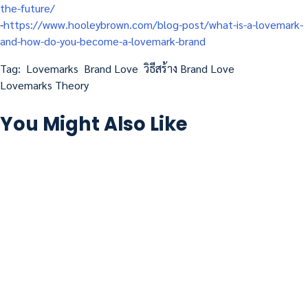
the-future/
-
https://www.hooleybrown.com/blog-post/what-is-a-lovemark-
and-how-do-you-become-a-lovemark-brand
Tag:
Lovemarks
Brand Love
วิธีสร้าง Brand Love
Lovemarks Theory
You Might Also Like