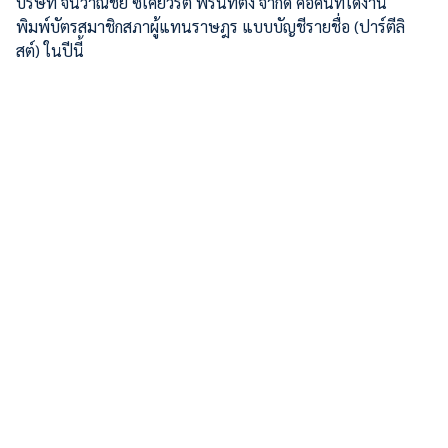
บริษัท จันวาณิชย์ ซีเคียวริตี้ พริ้นท์ติ้ง จำกัด คือคนที่ได้งาน
พิมพ์บัตรสมาชิกสภาผู้แทนราษฎร แบบบัญชีรายชื่อ (ปาร์ตีลิ
สต์) ในปีนี้