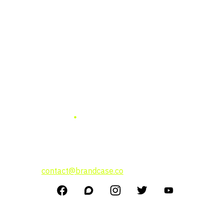
แบรนด์ เคสธุรกิจ การลงทุน
แนวคิดผู้บริหาร
สนใจโฆษณาติดต่อที่
contact@brandcase.co