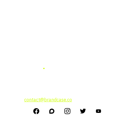
แบรนด์ เคสธุรกิจ การลงทุน
แนวคิดผู้บริหาร
สนใจโฆษณาติดต่อที่
contact@brandcase.co