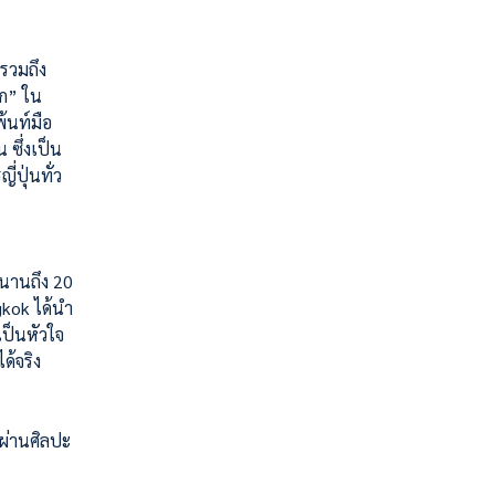
รวมถึง
๊ก” ใน
้นท์มือ
 ซึ่งเป็น
่ปุ่นทั่ว
วนานถึง 20
gkok ได้นำ
เป็นหัวใจ
ด้จริง
งผ่านศิลปะ