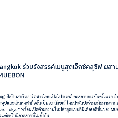
ngkok ร่วมรังสรรค์เมนูสุดเอ็กซ์คลูซีฟ ผสา
ง MUEBON
ญ) ศิลปินสตรีทอาร์ตชาวไทยเปิดโปรเจกต์ คอลลาบอเรชันครั้งแรก ร่ว
น้ำซุปและเส้นสดทำมืออันเป็นเอกลักษณ์ โดยนำศิลปะร่วมสมัยมาผสานเ
o Tokyo” พร้อมเปิดตัวผลงานใหม่ล่าสุดแบบลิมิเต็ดเอดิชั่นของ M
แต่ละใบมีลวดลายที่ไม่ซ้ำกัน