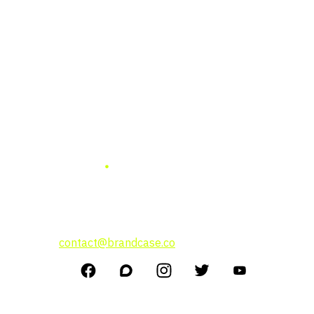
แบรนด์ เคสธุรกิจ การลงทุน
แนวคิดผู้บริหาร
สนใจโฆษณาติดต่อที่
contact@brandcase.co