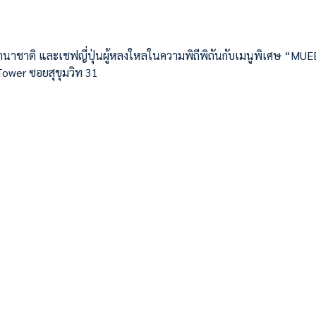
าชาติ และเชฟญี่ปุ่นผู้หลงใหลในความพิถีพิถันกับเมนูพิเศษ “MU
ower ซอยสุขุมวิท 31