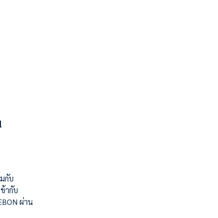
น
มกับ
ข้ากับ
UEBON ผ่าน