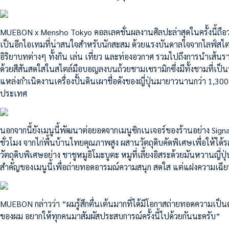
MUEBON x Mensho Tokyo คอลเลคชั่นผลงานศิลปะล่าสุดในครั้งนี้ถือว่
เป็นอีกไอเทมที่น่าสนใจสำหรับนักสะสม ด้วยแรงบันดาลใจจากไลฟ์สไตล
อิริยาบทต่างๆ ทั้งกิน เล่น เที่ยว และท่องอวกาศ รวมไปถึงการนำเส้
ด้วยสีสันสดใสในสไตล์มือบอญลงบนถ้วยชามเซรามิกซึ่งมีทั้งชามที่เป็นพื
แหล่งกำเนิดงานเครื่องปั้นดินเผาชื่อดังของญี่ปุ่นมายาวนานกว่า 1,300
ประเทศ
นอกจากนี้ยังเมนูนี้พัฒนาต่อยอดจากเมนูซิกเนเจอร์ของร้านอย่าง Sign
ชั่วโมง จากไก่พื้นบ้านไทยคุณภาพสูง ผสานวัตถุดิบคัดพิเศษเพื่อให้ได
วัตถุดิบพิเศษอย่าง ชาชูหมูอิโมะบูตะ หมูที่เลี้ยงอิสระด้วยมันหวานญี
สำคัญของเมนูนี้เพื่อถ่ายทอดอารมณ์ความสนุก สดใส แต่แฝงความเฉี
MUEBON กล่าวว่า “ผมรู้สึกตื่นเต้นมากที่ได้มีโอกาสถ่ายทอดความเป็น
ของผม อยากให้ทุกคนมาสัมผัสประสบการณ์ครั้งนี้ไปด้วยกันนะครับ”