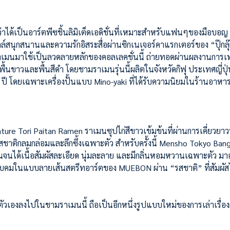
าได้เป็นอาร์ตพีซชิ้นลิมิเต็ดเอดิชั่นที่เหมาะสำหรับแฟนๆของมือบอญ 
์สนุกสนานและความรักอิสระสื่อผ่านซิกเนเจอร์คาแรกเตอร์ของ “ปุ๊กลุ
นราเมนมาใช้เป็นลวดลายหลักของคอลเลคชั่นนี้ ถ่ายทอดผ่านผลงานการเพ
้นขาวและพื้นสีดำ โดยชามราเมนรุ่นนี้ผลิตในจังหวัดกิฟุ ประเทศญี่ปุ่น
 ปี โดยเฉพาะเครื่องปั้นแบบ Mino-yaki ที่ได้รับความนิยมในร้านอาหารญี
ature Tori Paitan Ramen ราเมนซุปไก่สีขาวเข้มข้นที่ผ่านการเคี่ยวยา
้รสชาติกลมกล่อมและลึกซึ้งเฉพาะตัว สำหรับครั้งนี้ Mensho Tokyo Ban
่ปุ่นจนได้เนื้อสัมผัสละเอียด นุ่มละลาย และมีกลิ่นหอมหวานเฉพาะตัว มา
ยบคมในแบบลายเส้นสตรีทอาร์ตของ MUEBON ผ่าน “รสชาติ” ที่สัมผัสไ
ตัวเองลงไปในชามราเมนนี้ ถือเป็นอีกหนึ่งรูปแบบใหม่ของการเล่าเรื่อ