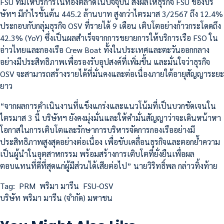
FSU ที่มีให้บริการในท้องตลาดในปัจจุบัน ส่งผลให้ธุรกิจ FSU ของบริ
ษัทฯ มีกำไรขั้นต้น 445.2 ล้านบาท สูงกว่าไตรมาส 3/2567 ถึง 12.4%
ประกอบกับกลุ่มธุรกิจ OSV ที่รายได้ 9 เดือน เติบโตอย่างก้าวกระโดดถึง
42.3% (YoY) ซึ่งเป็นผลสำเร็จจากการขยายการให้บริการเรือ FSO ใน
อ่าวไทยและกองเรือ Crew Boat ทั้งในประเทศและตะวันออกกลาง
อย่างมีประสิทธิภาพเพื่อรองรับอุปสงค์ที่เพิ่มขึ้น และมั่นใจว่าธุรกิจ
OSV จะสามารถสร้างรายได้ที่มั่นคงและต่อเนื่องภายใต้อายุสัญญาระยะ
ยาว
“จากผลการดำเนินงานที่แข็งแกร่งและแนวโน้มที่เป็นบวกชัดเจนใน
ไตรมาส 3 นี้ บริษัทฯ ยังคงมุ่งมั่นและให้คำมั่นสัญญาว่าจะเดินหน้าหา
โอกาสในการเติบโตและรักษาการบริหารจัดการกองเรืออย่างมี
ประสิทธิภาพสูงสุดอย่างต่อเนื่อง เพื่อขับเคลื่อนธุรกิจและตอกย้ำความ
เป็นผู้นำในอุตสาหกรรม พร้อมสร้างการเติบโตที่ยั่งยืนเพื่อผล
ตอบแทนที่ดีที่สุดแก่ผู้มีส่วนได้เสียต่อไป” นายวิริทธิ์พล กล่าวทิ้งท้าย
Tag:
PRM
พริมา มารีน
FSU-OSV
บริษัท พริมา มารีน (จำกัด) มหาชน