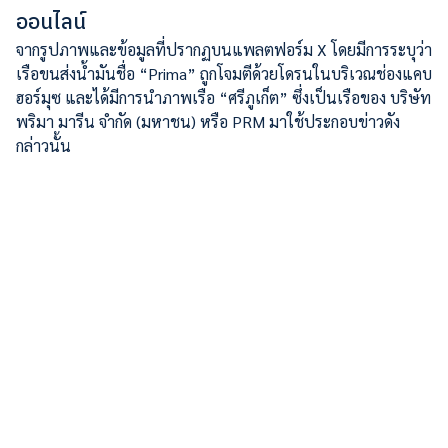
ออนไลน์
จากรูปภาพและข้อมูลที่ปรากฏบนแพลตฟอร์ม X โดยมีการระบุว่า
เรือขนส่งน้ำมันชื่อ “Prima” ถูกโจมตีด้วยโดรนในบริเวณช่องแคบ
ฮอร์มุซ และได้มีการนำภาพเรือ “ศรีภูเก็ต” ซึ่งเป็นเรือของ บริษัท
พริมา มารีน จำกัด (มหาชน) หรือ PRM มาใช้ประกอบข่าวดัง
กล่าวนั้น