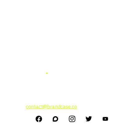
แบรนด์ เคสธุรกิจ การลงทุน
แนวคิดผู้บริหาร
สนใจโฆษณาติดต่อที่
contact@brandcase.co