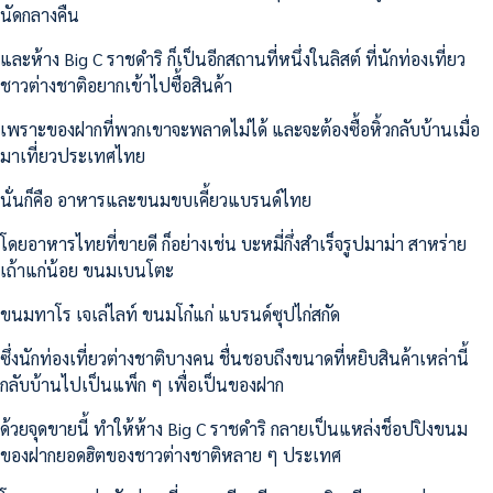
นัดกลางคืน
และห้าง Big C ราชดำริ ก็เป็นอีกสถานที่หนึ่งในลิสต์ ที่นักท่องเที่ยว
ชาวต่างชาติอยากเข้าไปซื้อสินค้า
เพราะของฝากที่พวกเขาจะพลาดไม่ได้ และจะต้องซื้อหิ้วกลับบ้านเมื่อ
มาเที่ยวประเทศไทย
นั่นก็คือ อาหารและขนมขบเคี้ยวแบรนด์ไทย
โดยอาหารไทยที่ขายดี ก็อย่างเช่น บะหมี่กึ่งสำเร็จรูปมาม่า สาหร่าย
เถ้าแก่น้อย ขนมเบนโตะ
ขนมทาโร เจเล่ไลท์ ขนมโก๋แก่ แบรนด์ซุปไก่สกัด
ซึ่งนักท่องเที่ยวต่างชาติบางคน ชื่นชอบถึงขนาดที่หยิบสินค้าเหล่านี้
กลับบ้านไปเป็นแพ็ก ๆ เพื่อเป็นของฝาก
ด้วยจุดขายนี้ ทำให้ห้าง Big C ราชดำริ กลายเป็นแหล่งช็อปปิงขนม
ของฝากยอดฮิตของชาวต่างชาติหลาย ๆ ประเทศ