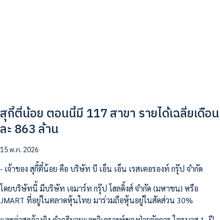
สุกี้ตี๋น้อย ตอนนี้มี 117 สาขา รายได้เฉลี่ยเดือน
ละ 863 ล้าน
15 พ.ค. 2026
- เจ้าของ สุกี้ตี๋น้อย คือ บริษัท บี เอ็น เอ็น เรสเตอรองท์ กรุ๊ป จำกัด
โดยบริษัทนี้ มีบริษัท เจมาร์ท กรุ๊ป โฮลดิ้งส์ จำกัด (มหาชน) หรือ
JMART ที่อยู่ในตลาดหุ้นไทย มาร่วมถือหุ้นอยู่ในสัดส่วน 30%
และล่าสุดอ้างอิง คำอธิบายและวิเคราะห์ของฝ่ายจัดการ ไตรมาส 1 ปี