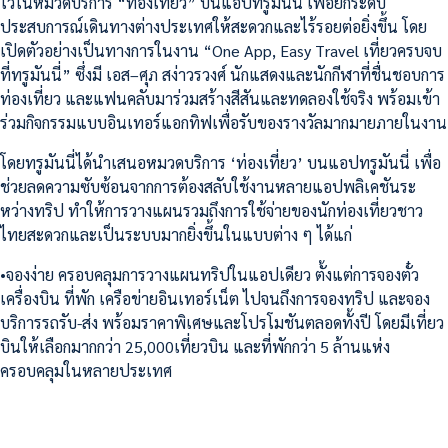
ไว้ในหมวดบริการ “ท่องเที่ยว” บนแอปทรูมันนี่ เพื่อยกระดับ
ประสบการณ์เดินทางต่างประเทศให้สะดวกและไร้รอยต่อยิ่งขึ้น โดย
เปิดตัวอย่างเป็นทางการในงาน “One App, Easy Travel เที่ยวครบจบ
ที่ทรูมันนี่” ซึ่งมี เอส–ศุภ สง่าวรวงศ์ นักแสดงและนักกีฬาที่ชื่นชอบการ
ท่องเที่ยว และแฟนคลับมาร่วมสร้างสีสันและทดลองใช้จริง พร้อมเข้า
ร่วมกิจกรรมแบบอินเทอร์แอกทิฟเพื่อรับของรางวัลมากมายภายในงาน
โดยทรูมันนี่ได้นำเสนอหมวดบริการ ‘ท่องเที่ยว’ บนแอปทรูมันนี่ เพื่อ
ช่วยลดความซับซ้อนจากการต้องสลับใช้งานหลายแอปพลิเคชันระ
หว่างทริป ทำให้การวางแผนรวมถึงการใช้จ่ายของนักท่องเที่ยวชาว
ไทยสะดวกและเป็นระบบมากยิ่งขึ้นในแบบต่าง ๆ ได้แก่
•จองง่าย ครอบคลุมการวางแผนทริปในแอปเดียว ตั้งแต่การจองตั๋ว
เครื่องบิน ที่พัก เครือข่ายอินเทอร์เน็ต ไปจนถึงการจองทริป และจอง
บริการรถรับ-ส่ง พร้อมราคาพิเศษและโปรโมชันตลอดทั้งปี โดยมีเที่ยว
บินให้เลือกมากกว่า 25,000เที่ยวบิน และที่พักกว่า 5 ล้านแห่ง
ครอบคลุมในหลายประเทศ