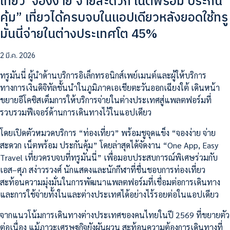
เที่ยว“จองง่าย จ่ายสะดวก เน็ตพร้อม ประกัน
คุ้ม” เที่ยวได้ครบจบในแอปเดียวหลังยอดใช้ทรู
มันนี่จ่ายในต่างประเทศโต 45%
2 มี.ค. 2026
ทรูมันนี่ ผู้นำด้านบริการอิเล็กทรอนิกส์เพย์เมนต์และผู้ให้บริการ
ทางการเงินดิจิทัลชั้นนำในภูมิภาคเอเชียตะวันออกเฉียงใต้ เดินหน้า
ขยายอีโคซิสเต็มการให้บริการจ่ายในต่างประเทศสู่แพลตฟอร์มที่
รวบรวมฟีเจอร์ด้านการเดินทางไว้ในแอปเดียว
โดยเปิดตัวหมวดบริการ “ท่องเที่ยว” พร้อมชูจุดแข็ง “จองง่าย จ่าย
สะดวก เน็ตพร้อม ประกันคุ้ม” โดยล่าสุดได้จัดงาน “One App, Easy
Travel เที่ยวครบจบที่ทรูมันนี่” เพื่อมอบประสบการณ์พิเศษร่วมกับ
เอส–ศุภ สง่าวรวงศ์ นักแสดงและนักกีฬาที่ชื่นชอบการท่องเที่ยว
สะท้อนความมุ่งมั่นในการพัฒนาแพลตฟอร์มที่เชื่อมต่อการเดินทาง
และการใช้จ่ายทั้งในและต่างประเทศได้อย่างไร้รอยต่อในแอปเดียว
จากแนวโน้มการเดินทางต่างประเทศของคนไทยในปี 2569 ที่ขยายตัว
ต่อเนื่อง แม้ภาวะเศรษฐกิจยังผันผวน สะท้อนความต้องการเดินทางที่