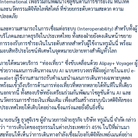
International เพื่อร่วมกันพัฒนาโซลูชันด้านการชำระเงิน ฟินเทค
และนวัตกรรมดิจิทัลไลฟ์สไตล์ ที่ช่วยยกระดับความสะดวก ความ
ปลอดภัย
และความสามารถในการเชื่อมต่อระบบ (Interoperability) สำหรับทั้งผู้
บริโภคและภาคธุรกิจในประเทศไทย ทั้งสองฝ่ายยังคงเดินหน้าขยาย
การรองรับการชำระเงินในระดับสากลสำหรับผู้ใช้งานทรูมันนี่ พร้อม
มอบสิทธิประโยชน์พิเศษในจุดหมายปลายทางสำคัญทั่วโลก
ภายใต้หมวดบริการ “ท่องเที่ยว” ซึ่งขับเคลื่อนด้วย Alipay+ Voyager ผู้
ช่วยวางแผนการเดินทางแบบ AI แบบครบวงจรที่ฝังอยู่ภายในแอป e-
wallet ผู้ใช้งานสามารถรับคำแนะนำแผนการเดินทางเฉพาะบุคคล
พร้อมเข้าถึงบริการด้านการท่องเที่ยวที่หลากหลายได้ทันทีในที่เดียว
นอกจากนี้ ทั้งสองบริษัทยังเตรียมร่วมกันพัฒนาโซลูชันด้าน AI และ
นวัตกรรมการชำระเงินเพิ่มเติม เพื่อเสริมสร้างระบบนิเวศดิจิทัลของ
ประเทศไทยให้เติบโตอย่างแข็งแกร่งและยั่งยืนยิ่งขึ้น
นายธนรัฐ ธุวสุจิเรข ผู้อำนวยการฝ่ายธุรกิจ บริษัท ทรูมันนี่ จำกัด กล่าว
ว่า “การเติบโตของธุรกรรมในต่างประเทศกว่า 45% ในปีที่ผ่านมา
สะท้อนให้เห็นว่าการเดินทางกำลังเชื่อมโยงกับดิจิทัลเพย์เมนต์อย่าง