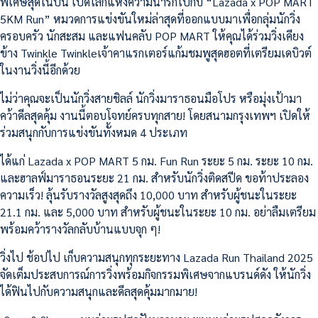
พิเศษสุดในปีนี้ เปิดโลกแห่งความน่ารักไปกับ “Lazada x POP MART
5KM Run” หมวดการแข่งขันใหม่ล่าสุดที่ออกแบบมาเพื่อกลุ่มนักวิ่ง
ครอบครัว นักสะสม และแฟนคลับ POP MART ให้คุณได้ร่วมวิ่งเคียง
ข้าง Twinkle Twinkleเจ้าคาแรกเตอร์แก้มชมพูสุดฮอตที่เตรียมเดบิวต์
ในงานวิ่งนี้อีกด้วย
ไม่ว่าคุณจะเป็นนักวิ่งสายชิลล์ นักวิ่งมาราธอนมือโปร หรือมุ่งเป้ามา
คว้าดีลสุดคุ้ม งานนี้ตอบโจทย์ครบทุกสาย! โดยสนามกรุงเทพฯ เปิดให้
ร่วมสนุกกับการแข่งขันทั้งหมด 4 ประเภท
ได้แก่ Lazada x POP MART 5 กม. Fun Run ระยะ 5 กม. ระยะ 10 กม.
และฮาลฟ์มาราธอนระยะ 21 กม. สำหรับนักวิ่งติดสปีด ขอท้าประลอง
ความเร็ว! ลุ้นรับรางวัลสูงสุดถึง 10,000 บาท สำหรับผู้ชนะในระยะ
21.1 กม. และ 5,000 บาท สำหรับผู้ชนะในระยะ 10 กม. อย่าลืมเตรียม
พร้อมคว้ารางวัลกลับบ้านแบบจุก ๆ!
วิ่งไป ช้อปไป เก็บความสนุกทุกระยะทาง Lazada Run Thailand 2025
จัดเต็มประสบการณ์การวิ่งพร้อมกิจกรรมพิเศษจากแบรนด์ดัง ให้นักวิ่ง
ได้ฟินไปกับความสนุกและดีลสุดคุ้มมากมาย!