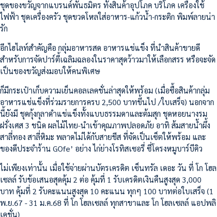
ชุดของขวัญจากแบรนด์พันธมิตร ทั้งสินค้าอุปโภค บริโภค เครื่องใช้
ไฟฟ้า ชุดเครื่องครัว ชุดขวดโหลใส่อาหาร-แก้วน้ำ-กระติก พิมพ์ลายน่า
รัก
อีกไฮไลท์สำคัญคือ กลุ่มอาหารสด อาหารแช่แข็ง ที่นำสินค้าขายดี
สำหรับการจัดปาร์ตี้เฉลิมฉลองในราคาสุดว้าวมาให้เลือกสรร หรือจะจัด
เป็นของขวัญส่งมอบให้คนพิเศษ
ก็มีกระเป๋าเก็บความเย็นคอลเลคชั่นล่าสุดให้พร้อม (เมื่อซื้อสินค้ากลุ่ม
อาหารแช่แข็งที่ร่วมรายการครบ 2,500 บาทขึ้นไป /ใบเสร็จ) นอกจาก
นี้ยังมี ชุดกุ้งกุลาดำแช่แข็งทั้งแบบธรรมดาและต้มสุก ชุดหอยนางรม
ฝรั่งเศส 3 ชนิด ผลไม้ไทย-นำเข้าคุณภาพปลอดภัย อาทิ ส้มสายน้ำผึ้ง
สาลี่ทอง สาลี่หิมะ พลาดไม่ได้กับสายชีส ที่จัดเป็นเซ็ตให้พร้อม และ
ของดีประจำร้าน GOfe’ อย่าง ไก่ย่างโรทิสเซอรี่ ซี่โครงหมูบาร์บีคิว
ไม่เพียงเท่านั้น เมื่อใช้จ่ายผ่านบัตรเครดิต เซ็นทรัล เดอะ วัน ที่ โก โฮล
เซลล์ รับข้อเสนอสุดคุ้ม 2 ต่อ คุ้มที่ 1 รับเครดิตเงินคืนสูงสุด 3,000
บาท คุ้มที่ 2 รับคะแนนสูงสุด 10 คะแนน ทุกๆ 100 บาทต่อใบเสร็จ (1
พ.ย.67 - 31 ม.ค.68 ที่ โก โฮลเซลล์ ทุกสาขาและ โก โฮลเซลล์ แอปพลิ
เคชั่น)