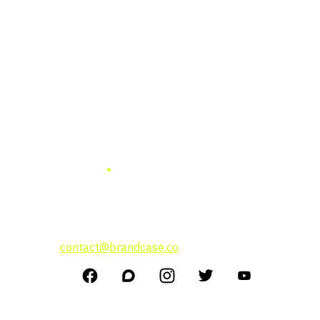
แบรนด์ เคสธุรกิจ การลงทุน
แนวคิดผู้บริหาร
สนใจโฆษณาติดต่อที่
contact@brandcase.co