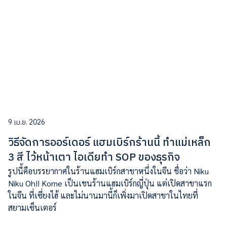
9 เม.ย. 2026
วิธีจัดการออร์เดอร์ แฮมเบิร์กร้านนี้ ทำแม่เหล็ก
3 สี ไว้หน้าเตา ไอเดียทำ SOP ของธุรกิจ
รูปนี้คือบรรยากาศในร้านแฮมเบิร์กสาขาหนึ่งในจีน ชื่อว่า Niku
Niku Oh!! Kome เป็นเชนร้านแฮมเบิร์กญี่ปุ่น แต่เปิดสาขาแรก
ในจีน ที่เซี่ยงไฮ้ และไม่นานมานี้ก็เพิ่งมาเปิดสาขาในไทยที่
สยามเซ็นเตอร์