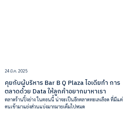
24 มี.ค. 2025
คุยกับผู้บริหาร Bar B Q Plaza ไอเดียทำ การ
ตลาดด้วย Data ให้ลูกค้าอยากมาหาเรา
ตลาดร้านปิ้งย่าง ในตอนนี้ น่าจะเป็นอีกตลาดทะเลเลือด ที่มีแต่
คนเข้ามาแย่งส่วนแบ่งมากมายเต็มไปหมด